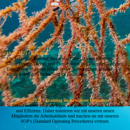
19.07.2021 - Kroatien
Ein Team von Taucher_innen von Ghost Diving Germany,
Ghost Diving Adriatic und Freundinnen und Freunden aus ganz
Europa war an einem Wrack in der Adria tauchen, um ein
kürzlich dort gesichtetes Netz zu entfernen.
27.06.2021 - Training im Kreidesee Hemmoor
Während unserer Projekte legen wir großen Wert auf Sicherheit
und Effizienz. Daher trainieren wir mit unseren neuen
Mitgliedern die Arbeitsabläufe und machen sie mit unseren
SOP's (Standard Operating Procedures) vertraut.