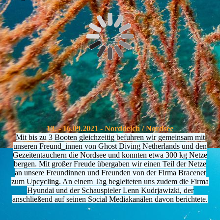
13. - 16.09.2021 - Norddeich / Nordsee
Mit bis zu 3 Booten gleichzeitig befuhren wir gemeinsam mit
unseren Freund_innen von Ghost Diving Netherlands und den
Gezeitentauchern die Nordsee und konnten etwa 300 kg Netze
bergen. Mit großer Freude übergaben wir einen Teil der Netze
an unsere Freundinnen und Freunden von der Firma Bracenet
zum Upcycling. An einem Tag begleiteten uns zudem die Firma
Hyundai und der Schauspieler Lenn Kudrjawizki, der
anschließend auf seinen Social Mediakanälen davon berichtete.