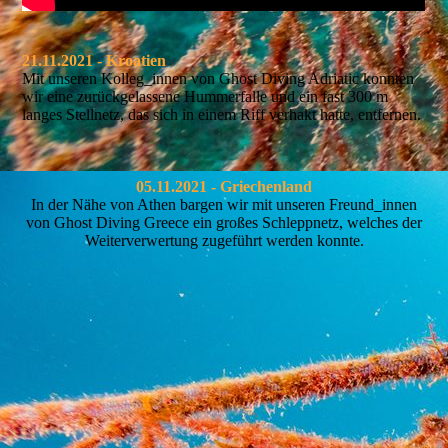
21.11.2021 - Kroatien
Mit unseren Kolleg_innen von Ghost Diving Adriatic konnten
wir eine zurückgelassene Hummerfalle und ein fast 300 m
langes Stellnetz, das sich in einem Riff verhakt hatte, entfernen.
05.11.2021 - Griechenland
In der Nähe von Athen bargen wir mit unseren Freund_innen
von Ghost Diving Greece ein großes Schleppnetz, welches der
Weiterverwertung zugeführt werden konnte.