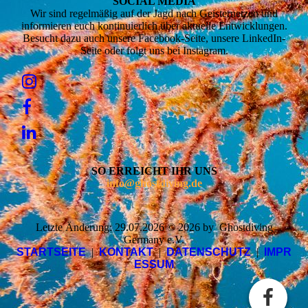
SOCIAL MEDIA
Wir sind regelmäßig auf der Jagd nach Geisternetzen und
informieren euch kontinuierlich über aktuelle Entwicklungen.
Besucht dazu auch unsere Facebook-Seite, unsere LinkedIn-
Seite oder folgt uns bei Instagram.
SO ERREICHT IHR UNS
info@ghostdiving.de
Letzte Änderung: 29.07.2026 © 2026 by Ghostdiving
Germany e.V.
STARTSEITE
|
KONTAKT
|
DATENSCHUTZ
|
IMPR
ESSUM