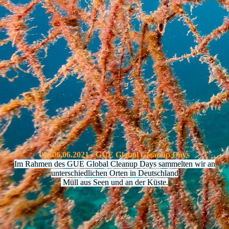
.
.
.
05.-06.06.2021 - GUE Global Cleanup Days
Im Rahmen des GUE Global Cleanup Days sammelten wir an
unterschiedlichen Orten in Deutschland
Müll aus Seen und an der Küste.
.