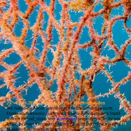
.
23. - 26.09.2021 - Messe Interdive Friedrichshafen
Wir haben die Messe Interdive in Friedrichshafen besucht.
Dankenswerterweise durften wir unsere Arbeit auf dem Stand
unserer Freund_innen von
Waterproof
präsentieren. In diesem
Video ist unser Vereinsvorsitzender Kai im Interview mit dem
Magazin Tauchen zu sehen: