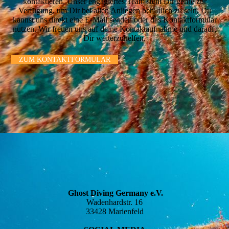
kontaktieren. Unser engagiertes Team steht Dir gerne zur
Verfügung, um Dir bei allen Anliegen behilflich zu sein. Du
kannst uns direkt eine E-Mail senden oder das Kontaktformular
nutzen. Wir freuen uns auf deine Kontaktaufnahme und darauf,
Dir weiterzuhelfen.
ZUM KONTAKTFORMULAR
Ghost Diving Germany e.V.
Wadenhardstr. 16
33428 Marienfeld