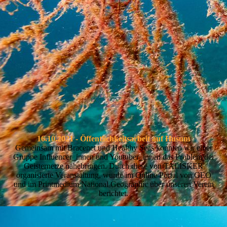
.
16.10.2021 - Öffentlichkeitsarbeit auf Husum
Gemeinsam mit Bracenet und Healthy Seas konnten wir einer
Gruppe Influencer_innen und Youtuber_innen das Problem der
Geisternetze nahebringen. Durch diese von TALISKER
organisierte Veranstaltung, wurde im Online Portal von GEO
und im Printmedium National Geographic über unseren Verein
berichtet.