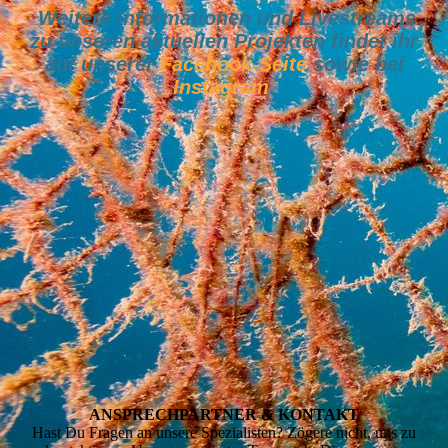
Weitere Informationen und Livestreams
zu unseren aktuellen Projekten findet ihr
auf unserer
Facebook-Seite
sowie bei
Instagram
.
ANSPRECH­PARTNER & KONTAKT
Hast Du Fragen an unsere Spezialisten? Zögere nicht, uns zu