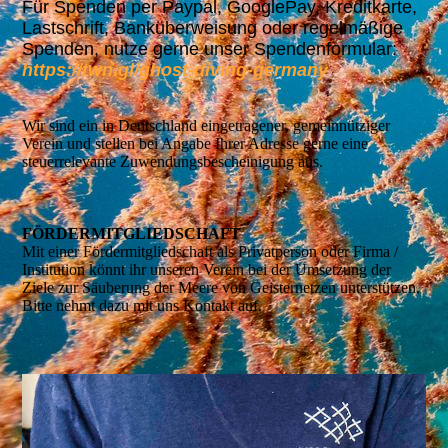
Für Spenden per Paypal, GooglePay, Kreditkarte,
Lastschrift, Banküberweisung oder regelmäßige
Spenden, nutze gerne unser Spendenformular:
https://twn.gl/ghost-diving-germany
Wir sind ein in Deutschland eingetragener, gemeinnütziger
Verein und stellen bei Angabe Ihrer Adresse gerne eine
steuerrelevante Zuwendungsbescheinigung aus.
FÖRDER­MITGLIEDSCHAFT
Mit einer Fördermitgliedschaft als Privatperson oder Firma /
Institution könnt ihr unseren Verein bei der Umsetzung der
Ziele zur Säuberung der Meere von Geisternetzen unterstützen.
Bitte nehmt dazu mit uns Kontakt auf.