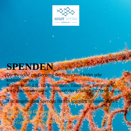
SPENDEN
Die Projekte zur Bergung der Netze sind leider sehr
kostenintensiv.
Kosten fallen z.B. für Bootsmiete, Tauchgase, Equipment,
Verbrauchsmaterialien, Transport der geborgenen Netze etc. an.
Alle eingehenden Spenden fließen komplett in unsere Arbeit.
Ghost Diving Germany e.V.
IBAN
DE77 4306 0967 1260 5090 00
GLS Gemeinschaftsbank eG