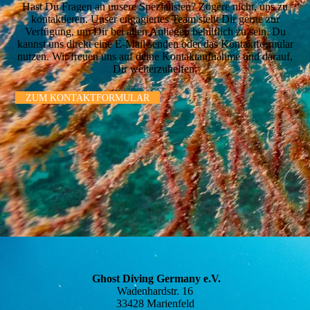
Hast Du Fragen an unsere Spezialisten? Zögere nicht, uns zu
kontaktieren. Unser engagiertes Team steht Dir gerne zur
Verfügung, um Dir bei allen Anliegen behilflich zu sein. Du
kannst uns direkt eine E-Mail senden oder das Kontaktformular
nutzen. Wir freuen uns auf deine Kontaktaufnahme und darauf,
Dir weiterzuhelfen.
ZUM KONTAKTFORMULAR
Ghost Diving Germany e.V.
Wadenhardstr. 16
33428 Marienfeld