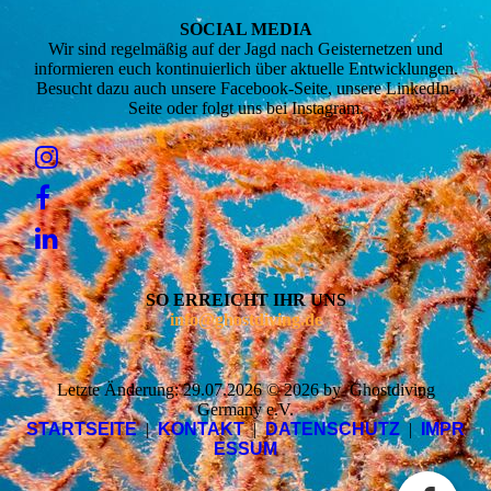
SOCIAL MEDIA
Wir sind regelmäßig auf der Jagd nach Geisternetzen und
informieren euch kontinuierlich über aktuelle Entwicklungen.
Besucht dazu auch unsere Facebook-Seite, unsere LinkedIn-
Seite oder folgt uns bei Instagram.
SO ERREICHT IHR UNS
info@ghostdiving.de
Letzte Änderung: 29.07.2026 © 2026 by Ghostdiving
Germany e.V.
STARTSEITE
|
KONTAKT
|
DATENSCHUTZ
|
IMPR
ESSUM